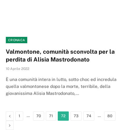
CRONACA
Valmontone, comunità sconvolta per la
perdita di Alisia Mastrodonato
10 Aprile 2022
È una comunità intera in lutto, sotto choc ed incredula
quella valmontonese dopo la morte, terribile, della
giovanissima Alisia Mastrodonato,…
Previous
…
…
1
70
71
72
73
74
80
Next