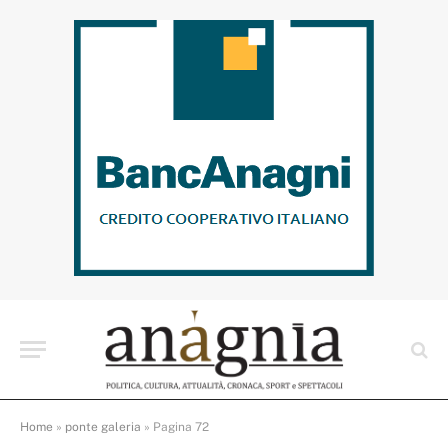
Home
»
ponte galeria
»
Pagina 72