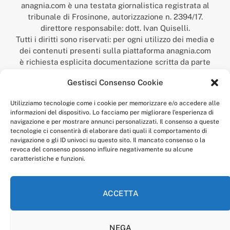
anagnia.com è una testata giornalistica registrata al
tribunale di Frosinone, autorizzazione n. 2394/17.
direttore responsabile: dott. Ivan Quiselli.
Tutti i diritti sono riservati: per ogni utilizzo dei media e
dei contenuti presenti sulla piattaforma anagnia.com
è richiesta esplicita documentazione scritta da parte
della redazione.
Gestisci Consenso Cookie
“Anagnia” è un marchio registrato presso l’Ufficio Italiano
Brevetti e Marchi del Ministero dello Sviluppo
Utilizziamo tecnologie come i cookie per memorizzare e/o accedere alle
Economico,
informazioni del dispositivo. Lo facciamo per migliorare l'esperienza di
num. registrazione: 302017000014044 del 9 febbraio 2017.
navigazione e per mostrare annunci personalizzati. Il consenso a queste
Per contatti:
redazione@anagnia.com
tecnologie ci consentirà di elaborare dati quali il comportamento di
navigazione o gli ID univoci su questo sito. Il mancato consenso o la
revoca del consenso possono influire negativamente su alcune
caratteristiche e funzioni.
ACCETTA
Facebook
Instagram
NEGA