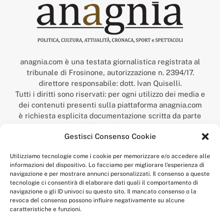
anagnia.com è una testata giornalistica registrata al
tribunale di Frosinone, autorizzazione n. 2394/17.
direttore responsabile: dott. Ivan Quiselli.
Tutti i diritti sono riservati: per ogni utilizzo dei media e
dei contenuti presenti sulla piattaforma anagnia.com
è richiesta esplicita documentazione scritta da parte
della redazione.
Gestisci Consenso Cookie
“Anagnia” è un marchio registrato presso l’Ufficio Italiano
Brevetti e Marchi del Ministero dello Sviluppo
Utilizziamo tecnologie come i cookie per memorizzare e/o accedere alle
Economico,
informazioni del dispositivo. Lo facciamo per migliorare l'esperienza di
num. registrazione: 302017000014044 del 9 febbraio 2017.
navigazione e per mostrare annunci personalizzati. Il consenso a queste
Per contatti:
redazione@anagnia.com
tecnologie ci consentirà di elaborare dati quali il comportamento di
navigazione o gli ID univoci su questo sito. Il mancato consenso o la
revoca del consenso possono influire negativamente su alcune
caratteristiche e funzioni.