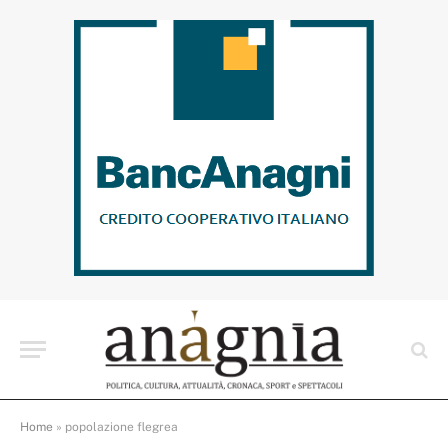
Home
»
popolazione flegrea