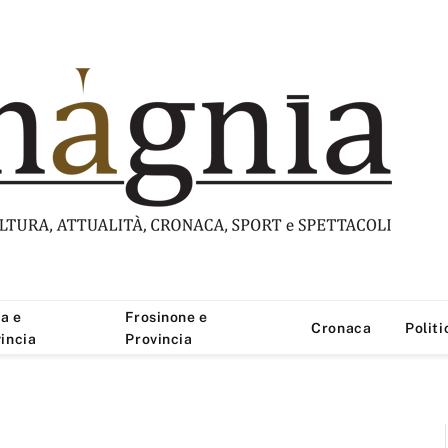
a e
Frosinone e
Cronaca
Politi
incia
Provincia