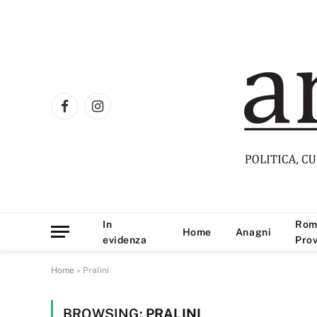
Facebook
Instagram
In
Rom
Home
Anagni
evidenza
Prov
Home
»
Pralini
BROWSING:
PRALINI