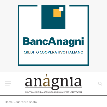
Home
»
quartiere Scalo