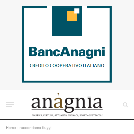
Home
»
raccontiamo fiuggi