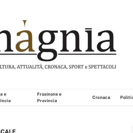
a e
Frosinone e
Cronaca
Politi
incia
Provincia
SCALE