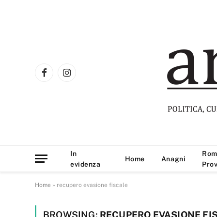
Facebook
Instagram
In
Rom
Home
Anagni
evidenza
Prov
Home
»
recupero evasione fiscale
BROWSING:
RECUPERO EVASIONE FI