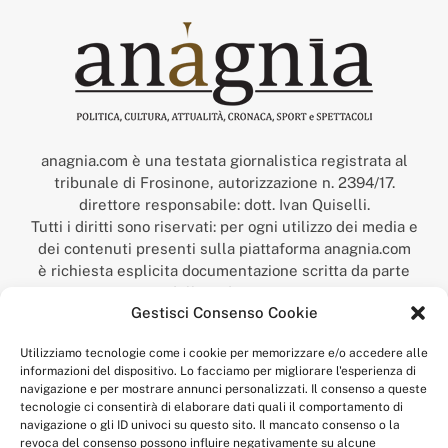
anagnia.com è una testata giornalistica registrata al
tribunale di Frosinone, autorizzazione n. 2394/17.
direttore responsabile: dott. Ivan Quiselli.
Tutti i diritti sono riservati: per ogni utilizzo dei media e
dei contenuti presenti sulla piattaforma anagnia.com
è richiesta esplicita documentazione scritta da parte
della redazione.
Gestisci Consenso Cookie
“Anagnia” è un marchio registrato presso l’Ufficio Italiano
Brevetti e Marchi del Ministero dello Sviluppo
Utilizziamo tecnologie come i cookie per memorizzare e/o accedere alle
Economico,
informazioni del dispositivo. Lo facciamo per migliorare l'esperienza di
num. registrazione: 302017000014044 del 9 febbraio 2017.
navigazione e per mostrare annunci personalizzati. Il consenso a queste
Per contatti:
redazione@anagnia.com
tecnologie ci consentirà di elaborare dati quali il comportamento di
navigazione o gli ID univoci su questo sito. Il mancato consenso o la
revoca del consenso possono influire negativamente su alcune