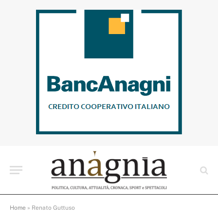
Home
»
Renato Guttuso