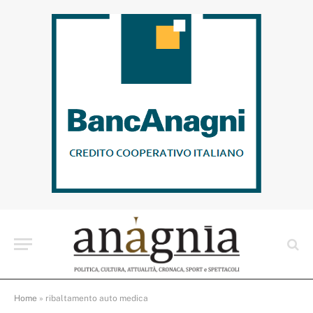
Home
»
ribaltamento auto medica