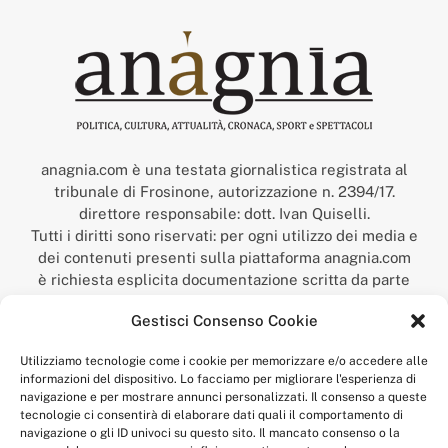
anagnia.com è una testata giornalistica registrata al
tribunale di Frosinone, autorizzazione n. 2394/17.
direttore responsabile: dott. Ivan Quiselli.
Tutti i diritti sono riservati: per ogni utilizzo dei media e
dei contenuti presenti sulla piattaforma anagnia.com
è richiesta esplicita documentazione scritta da parte
della redazione.
Gestisci Consenso Cookie
“Anagnia” è un marchio registrato presso l’Ufficio Italiano
Brevetti e Marchi del Ministero dello Sviluppo
Utilizziamo tecnologie come i cookie per memorizzare e/o accedere alle
Economico,
informazioni del dispositivo. Lo facciamo per migliorare l'esperienza di
num. registrazione: 302017000014044 del 9 febbraio 2017.
navigazione e per mostrare annunci personalizzati. Il consenso a queste
Per contatti:
redazione@anagnia.com
tecnologie ci consentirà di elaborare dati quali il comportamento di
navigazione o gli ID univoci su questo sito. Il mancato consenso o la