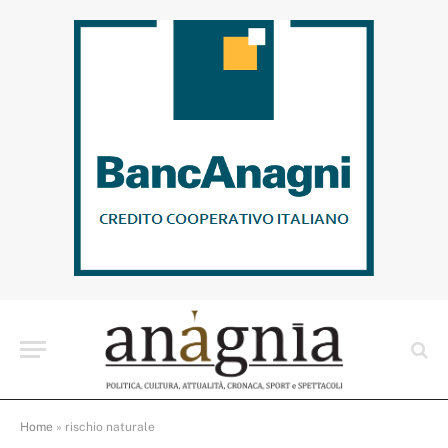
Home
»
rischio naturale