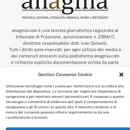
anagnia.com è una testata giornalistica registrata al
tribunale di Frosinone, autorizzazione n. 2394/17.
direttore responsabile: dott. Ivan Quiselli.
Tutti i diritti sono riservati: per ogni utilizzo dei media e
dei contenuti presenti sulla piattaforma anagnia.com
è richiesta esplicita documentazione scritta da parte
della redazione.
Gestisci Consenso Cookie
“Anagnia” è un marchio registrato presso l’Ufficio Italiano
Brevetti e Marchi del Ministero dello Sviluppo
Utilizziamo tecnologie come i cookie per memorizzare e/o accedere alle
Economico,
informazioni del dispositivo. Lo facciamo per migliorare l'esperienza di
num. registrazione: 302017000014044 del 9 febbraio 2017.
navigazione e per mostrare annunci personalizzati. Il consenso a queste
Per contatti:
redazione@anagnia.com
tecnologie ci consentirà di elaborare dati quali il comportamento di
navigazione o gli ID univoci su questo sito. Il mancato consenso o la
revoca del consenso possono influire negativamente su alcune
caratteristiche e funzioni.