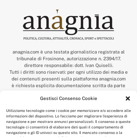
anagnia.com è una testata giornalistica registrata al
tribunale di Frosinone, autorizzazione n. 2394/17.
direttore responsabile: dott. Ivan Quiselli.
Tutti i diritti sono riservati: per ogni utilizzo dei media e
dei contenuti presenti sulla piattaforma anagnia.com
è richiesta esplicita documentazione scritta da parte
della redazione.
Gestisci Consenso Cookie
“Anagnia” è un marchio registrato presso l’Ufficio Italiano
Brevetti e Marchi del Ministero dello Sviluppo
Utilizziamo tecnologie come i cookie per memorizzare e/o accedere alle
Economico,
informazioni del dispositivo. Lo facciamo per migliorare l'esperienza di
num. registrazione: 302017000014044 del 9 febbraio 2017.
navigazione e per mostrare annunci personalizzati. Il consenso a queste
Per contatti:
redazione@anagnia.com
tecnologie ci consentirà di elaborare dati quali il comportamento di
navigazione o gli ID univoci su questo sito. Il mancato consenso o la