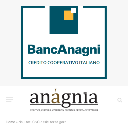
Home
»
risultati CivClassic terza gara