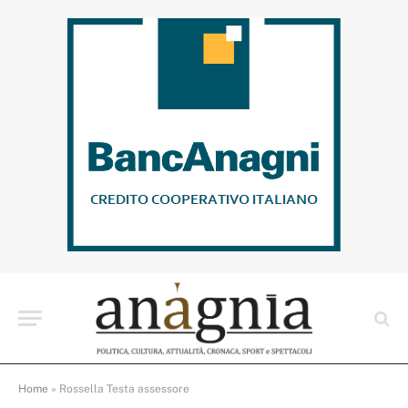
Home
»
Rossella Testa assessore