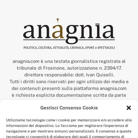
anagnia.com è una testata giornalistica registrata al
tribunale di Frosinone, autorizzazione n. 2394/17.
direttore responsabile: dott. Ivan Quiselli.
Tutti i diritti sono riservati: per ogni utilizzo dei media e
dei contenuti presenti sulla piattaforma anagnia.com
è richiesta esplicita documentazione scritta da parte
della redazione.
Gestisci Consenso Cookie
“Anagnia” è un marchio registrato presso l’Ufficio Italiano
Brevetti e Marchi del Ministero dello Sviluppo
Utilizziamo tecnologie come i cookie per memorizzare e/o accedere alle
Economico,
informazioni del dispositivo. Lo facciamo per migliorare l'esperienza di
num. registrazione: 302017000014044 del 9 febbraio 2017.
navigazione e per mostrare annunci personalizzati. Il consenso a queste
Per contatti:
redazione@anagnia.com
tecnologie ci consentirà di elaborare dati quali il comportamento di