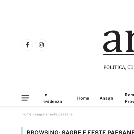
Facebook
Instagram
In
Rom
Home
Anagni
evidenza
Prov
Home
»
sagre e feste paesane
BROWSING:
SAGRE E FESTE PAESAN