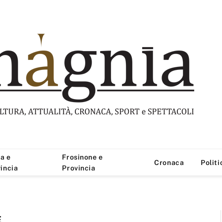
a e
Frosinone e
Cronaca
Politi
incia
Provincia
E