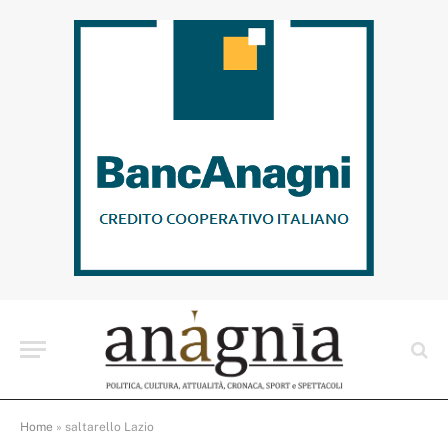
Home
»
saltarello Lazio