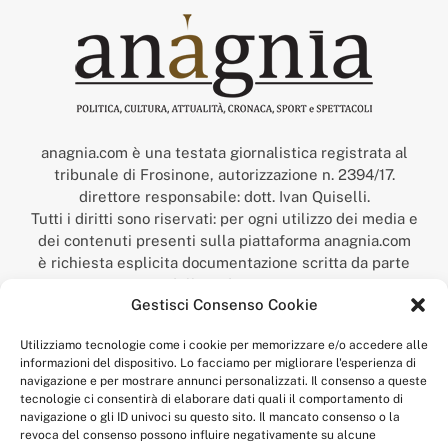
anagnia.com è una testata giornalistica registrata al
tribunale di Frosinone, autorizzazione n. 2394/17.
direttore responsabile: dott. Ivan Quiselli.
Tutti i diritti sono riservati: per ogni utilizzo dei media e
dei contenuti presenti sulla piattaforma anagnia.com
è richiesta esplicita documentazione scritta da parte
della redazione.
Gestisci Consenso Cookie
“Anagnia” è un marchio registrato presso l’Ufficio Italiano
Brevetti e Marchi del Ministero dello Sviluppo
Utilizziamo tecnologie come i cookie per memorizzare e/o accedere alle
Economico,
informazioni del dispositivo. Lo facciamo per migliorare l'esperienza di
num. registrazione: 302017000014044 del 9 febbraio 2017.
navigazione e per mostrare annunci personalizzati. Il consenso a queste
Per contatti:
redazione@anagnia.com
tecnologie ci consentirà di elaborare dati quali il comportamento di
navigazione o gli ID univoci su questo sito. Il mancato consenso o la
revoca del consenso possono influire negativamente su alcune