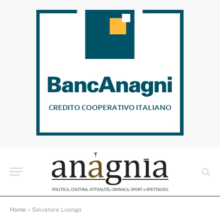
Home
»
Salvatore Luongo