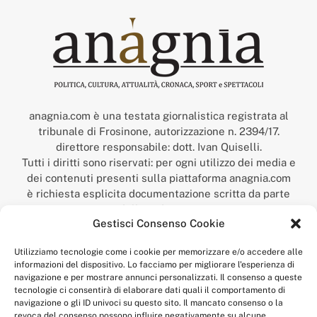
anagnia.com è una testata giornalistica registrata al
tribunale di Frosinone, autorizzazione n. 2394/17.
direttore responsabile: dott. Ivan Quiselli.
Tutti i diritti sono riservati: per ogni utilizzo dei media e
dei contenuti presenti sulla piattaforma anagnia.com
è richiesta esplicita documentazione scritta da parte
della redazione.
Gestisci Consenso Cookie
“Anagnia” è un marchio registrato presso l’Ufficio Italiano
Brevetti e Marchi del Ministero dello Sviluppo
Utilizziamo tecnologie come i cookie per memorizzare e/o accedere alle
Economico,
informazioni del dispositivo. Lo facciamo per migliorare l'esperienza di
num. registrazione: 302017000014044 del 9 febbraio 2017.
navigazione e per mostrare annunci personalizzati. Il consenso a queste
Per contatti:
redazione@anagnia.com
tecnologie ci consentirà di elaborare dati quali il comportamento di
navigazione o gli ID univoci su questo sito. Il mancato consenso o la
revoca del consenso possono influire negativamente su alcune