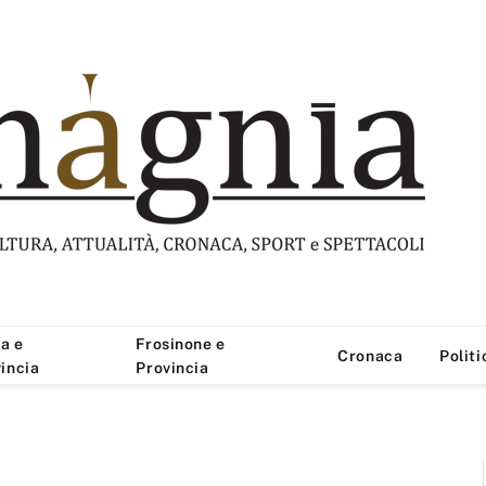
a e
Frosinone e
Cronaca
Politi
incia
Provincia