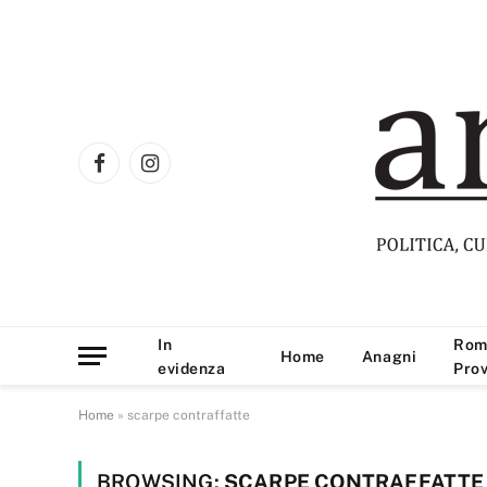
Facebook
Instagram
In
Rom
Home
Anagni
evidenza
Prov
Home
»
scarpe contraffatte
BROWSING:
SCARPE CONTRAFFATTE