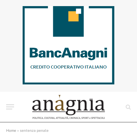
Home
»
sentenza penale