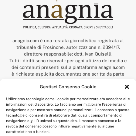
anagnia.com è una testata giornalistica registrata al
tribunale di Frosinone, autorizzazione n. 2394/17.
direttore responsabile: dott. Ivan Quiselli.
Tutti i diritti sono riservati: per ogni utilizzo dei media e
dei contenuti presenti sulla piattaforma anagnia.com
è richiesta esplicita documentazione scritta da parte
della redazione.
Gestisci Consenso Cookie
“Anagnia” è un marchio registrato presso l’Ufficio Italiano
Brevetti e Marchi del Ministero dello Sviluppo
Utilizziamo tecnologie come i cookie per memorizzare e/o accedere alle
Economico,
informazioni del dispositivo. Lo facciamo per migliorare l'esperienza di
num. registrazione: 302017000014044 del 9 febbraio 2017.
navigazione e per mostrare annunci personalizzati. Il consenso a queste
Per contatti:
redazione@anagnia.com
tecnologie ci consentirà di elaborare dati quali il comportamento di
navigazione o gli ID univoci su questo sito. Il mancato consenso o la
revoca del consenso possono influire negativamente su alcune
caratteristiche e funzioni.