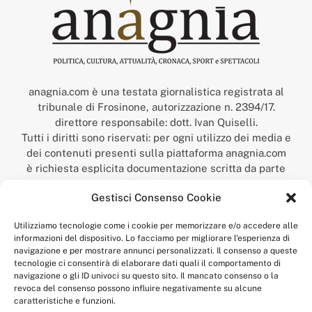
anagnia.com è una testata giornalistica registrata al
tribunale di Frosinone, autorizzazione n. 2394/17.
direttore responsabile: dott. Ivan Quiselli.
Tutti i diritti sono riservati: per ogni utilizzo dei media e
dei contenuti presenti sulla piattaforma anagnia.com
è richiesta esplicita documentazione scritta da parte
della redazione.
Gestisci Consenso Cookie
“Anagnia” è un marchio registrato presso l’Ufficio Italiano
Brevetti e Marchi del Ministero dello Sviluppo
Utilizziamo tecnologie come i cookie per memorizzare e/o accedere alle
Economico,
informazioni del dispositivo. Lo facciamo per migliorare l'esperienza di
num. registrazione: 302017000014044 del 9 febbraio 2017.
navigazione e per mostrare annunci personalizzati. Il consenso a queste
Per contatti:
redazione@anagnia.com
tecnologie ci consentirà di elaborare dati quali il comportamento di
navigazione o gli ID univoci su questo sito. Il mancato consenso o la
revoca del consenso possono influire negativamente su alcune
caratteristiche e funzioni.