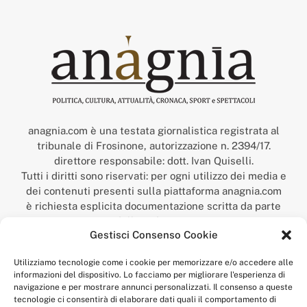
anagnia.com è una testata giornalistica registrata al
tribunale di Frosinone, autorizzazione n. 2394/17.
direttore responsabile: dott. Ivan Quiselli.
Tutti i diritti sono riservati: per ogni utilizzo dei media e
dei contenuti presenti sulla piattaforma anagnia.com
è richiesta esplicita documentazione scritta da parte
della redazione.
Gestisci Consenso Cookie
“Anagnia” è un marchio registrato presso l’Ufficio Italiano
Brevetti e Marchi del Ministero dello Sviluppo
Utilizziamo tecnologie come i cookie per memorizzare e/o accedere alle
Economico,
informazioni del dispositivo. Lo facciamo per migliorare l'esperienza di
num. registrazione: 302017000014044 del 9 febbraio 2017.
navigazione e per mostrare annunci personalizzati. Il consenso a queste
Per contatti:
redazione@anagnia.com
tecnologie ci consentirà di elaborare dati quali il comportamento di