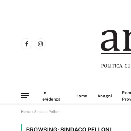
Facebook
Instagram
In
Rom
Home
Anagni
evidenza
Prov
Home
»
Sindaco Pelloni
BROWSING:
SINDACO PELLONI