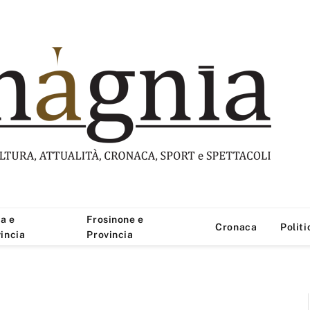
a e
Frosinone e
Cronaca
Politi
incia
Provincia