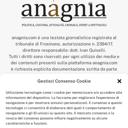
anagnia.com è una testata giornalistica registrata al
tribunale di Frosinone, autorizzazione n. 2394/17.
direttore responsabile: dott. Ivan Quiselli.
Tutti i diritti sono riservati: per ogni utilizzo dei media e
dei contenuti presenti sulla piattaforma anagnia.com
è richiesta esplicita documentazione scritta da parte
della redazione.
Gestisci Consenso Cookie
“Anagnia” è un marchio registrato presso l’Ufficio Italiano
Brevetti e Marchi del Ministero dello Sviluppo
Utilizziamo tecnologie come i cookie per memorizzare e/o accedere alle
Economico,
informazioni del dispositivo. Lo facciamo per migliorare l'esperienza di
num. registrazione: 302017000014044 del 9 febbraio 2017.
navigazione e per mostrare annunci personalizzati. Il consenso a queste
Per contatti:
redazione@anagnia.com
tecnologie ci consentirà di elaborare dati quali il comportamento di
navigazione o gli ID univoci su questo sito. Il mancato consenso o la
revoca del consenso possono influire negativamente su alcune
caratteristiche e funzioni.