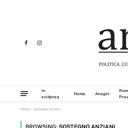
Facebook
Instagram
In
Rom
Home
Anagni
evidenza
Prov
Home
»
sostegno anziani
BROWSING:
SOSTEGNO ANZIANI