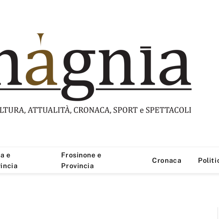
a e
Frosinone e
Cronaca
Politi
incia
Provincia