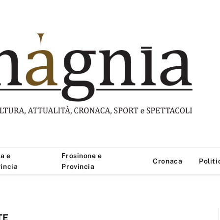
a e
Frosinone e
Cronaca
Politi
incia
Provincia
TE