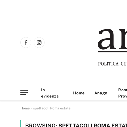
Facebook
Instagram
In
Rom
Home
Anagni
evidenza
Prov
Home
»
spettacoli Roma estate
BROWSING:
SPETTACOLI ROMA ESTA