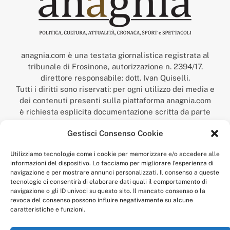
anagnia.com è una testata giornalistica registrata al
tribunale di Frosinone, autorizzazione n. 2394/17.
direttore responsabile: dott. Ivan Quiselli.
Tutti i diritti sono riservati: per ogni utilizzo dei media e
dei contenuti presenti sulla piattaforma anagnia.com
è richiesta esplicita documentazione scritta da parte
della redazione.
Gestisci Consenso Cookie
“Anagnia” è un marchio registrato presso l’Ufficio Italiano
Brevetti e Marchi del Ministero dello Sviluppo
Utilizziamo tecnologie come i cookie per memorizzare e/o accedere alle
Economico,
informazioni del dispositivo. Lo facciamo per migliorare l'esperienza di
num. registrazione: 302017000014044 del 9 febbraio 2017.
navigazione e per mostrare annunci personalizzati. Il consenso a queste
Per contatti:
redazione@anagnia.com
tecnologie ci consentirà di elaborare dati quali il comportamento di
navigazione o gli ID univoci su questo sito. Il mancato consenso o la
revoca del consenso possono influire negativamente su alcune
caratteristiche e funzioni.