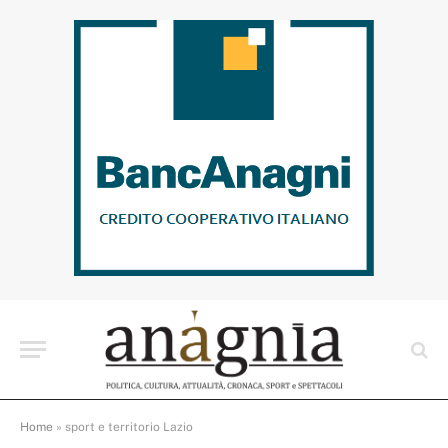
Home
»
sport e territorio Lazio