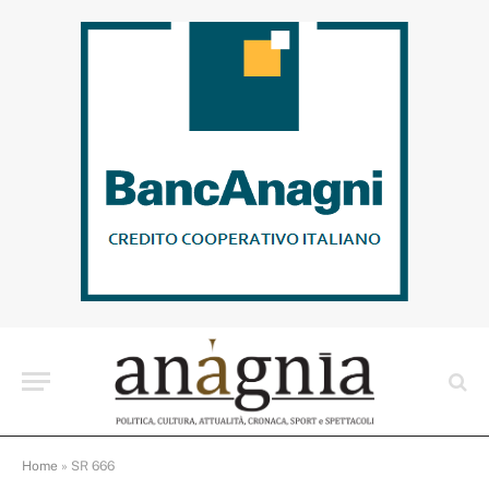
Home
»
SR 666