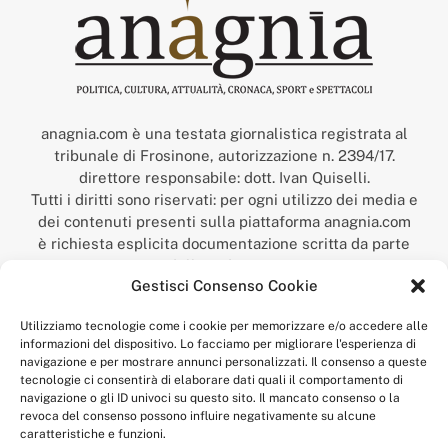
anagnia.com è una testata giornalistica registrata al
tribunale di Frosinone, autorizzazione n. 2394/17.
direttore responsabile: dott. Ivan Quiselli.
Tutti i diritti sono riservati: per ogni utilizzo dei media e
dei contenuti presenti sulla piattaforma anagnia.com
è richiesta esplicita documentazione scritta da parte
della redazione.
Gestisci Consenso Cookie
“Anagnia” è un marchio registrato presso l’Ufficio Italiano
Brevetti e Marchi del Ministero dello Sviluppo
Utilizziamo tecnologie come i cookie per memorizzare e/o accedere alle
Economico,
informazioni del dispositivo. Lo facciamo per migliorare l'esperienza di
num. registrazione: 302017000014044 del 9 febbraio 2017.
navigazione e per mostrare annunci personalizzati. Il consenso a queste
Per contatti:
redazione@anagnia.com
tecnologie ci consentirà di elaborare dati quali il comportamento di
navigazione o gli ID univoci su questo sito. Il mancato consenso o la
revoca del consenso possono influire negativamente su alcune
caratteristiche e funzioni.