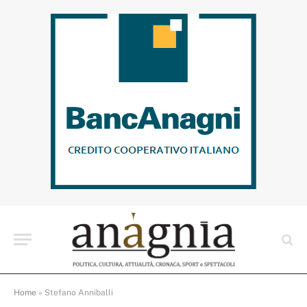
Home
»
Stefano Anniballi