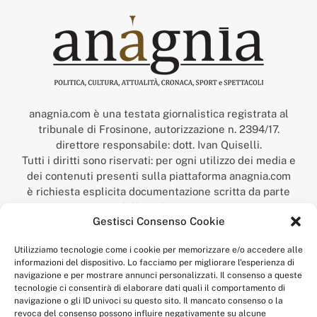
anagnia.com è una testata giornalistica registrata al
tribunale di Frosinone, autorizzazione n. 2394/17.
direttore responsabile: dott. Ivan Quiselli.
Tutti i diritti sono riservati: per ogni utilizzo dei media e
dei contenuti presenti sulla piattaforma anagnia.com
è richiesta esplicita documentazione scritta da parte
della redazione.
Gestisci Consenso Cookie
“Anagnia” è un marchio registrato presso l’Ufficio Italiano
Brevetti e Marchi del Ministero dello Sviluppo
Utilizziamo tecnologie come i cookie per memorizzare e/o accedere alle
Economico,
informazioni del dispositivo. Lo facciamo per migliorare l'esperienza di
num. registrazione: 302017000014044 del 9 febbraio 2017.
navigazione e per mostrare annunci personalizzati. Il consenso a queste
Per contatti:
redazione@anagnia.com
tecnologie ci consentirà di elaborare dati quali il comportamento di
navigazione o gli ID univoci su questo sito. Il mancato consenso o la
revoca del consenso possono influire negativamente su alcune