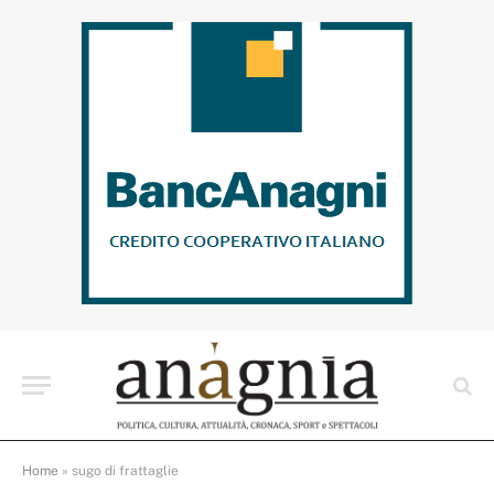
Home
»
sugo di frattaglie