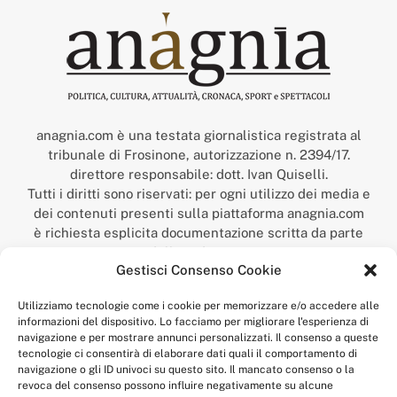
anagnia.com è una testata giornalistica registrata al
tribunale di Frosinone, autorizzazione n. 2394/17.
direttore responsabile: dott. Ivan Quiselli.
Tutti i diritti sono riservati: per ogni utilizzo dei media e
dei contenuti presenti sulla piattaforma anagnia.com
è richiesta esplicita documentazione scritta da parte
della redazione.
Gestisci Consenso Cookie
“Anagnia” è un marchio registrato presso l’Ufficio Italiano
Brevetti e Marchi del Ministero dello Sviluppo
Utilizziamo tecnologie come i cookie per memorizzare e/o accedere alle
Economico,
informazioni del dispositivo. Lo facciamo per migliorare l'esperienza di
num. registrazione: 302017000014044 del 9 febbraio 2017.
navigazione e per mostrare annunci personalizzati. Il consenso a queste
Per contatti:
redazione@anagnia.com
tecnologie ci consentirà di elaborare dati quali il comportamento di
navigazione o gli ID univoci su questo sito. Il mancato consenso o la
revoca del consenso possono influire negativamente su alcune