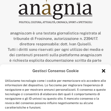
anagnia.com è una testata giornalistica registrata al
tribunale di Frosinone, autorizzazione n. 2394/17.
direttore responsabile: dott. Ivan Quiselli.
Tutti i diritti sono riservati: per ogni utilizzo dei media e
dei contenuti presenti sulla piattaforma anagnia.com
è richiesta esplicita documentazione scritta da parte
della redazione.
Gestisci Consenso Cookie
“Anagnia” è un marchio registrato presso l’Ufficio Italiano
Brevetti e Marchi del Ministero dello Sviluppo
Utilizziamo tecnologie come i cookie per memorizzare e/o accedere alle
Economico,
informazioni del dispositivo. Lo facciamo per migliorare l'esperienza di
num. registrazione: 302017000014044 del 9 febbraio 2017.
navigazione e per mostrare annunci personalizzati. Il consenso a queste
Per contatti:
redazione@anagnia.com
tecnologie ci consentirà di elaborare dati quali il comportamento di
navigazione o gli ID univoci su questo sito. Il mancato consenso o la
revoca del consenso possono influire negativamente su alcune
caratteristiche e funzioni.