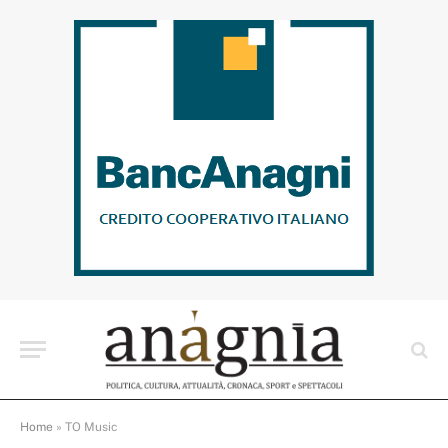
Home
»
TO Music