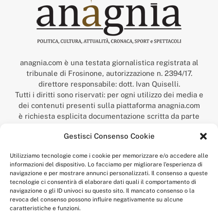
anagnia.com è una testata giornalistica registrata al
tribunale di Frosinone, autorizzazione n. 2394/17.
direttore responsabile: dott. Ivan Quiselli.
Tutti i diritti sono riservati: per ogni utilizzo dei media e
dei contenuti presenti sulla piattaforma anagnia.com
è richiesta esplicita documentazione scritta da parte
della redazione.
Gestisci Consenso Cookie
“Anagnia” è un marchio registrato presso l’Ufficio Italiano
Brevetti e Marchi del Ministero dello Sviluppo
Utilizziamo tecnologie come i cookie per memorizzare e/o accedere alle
Economico,
informazioni del dispositivo. Lo facciamo per migliorare l'esperienza di
num. registrazione: 302017000014044 del 9 febbraio 2017.
navigazione e per mostrare annunci personalizzati. Il consenso a queste
Per contatti:
redazione@anagnia.com
tecnologie ci consentirà di elaborare dati quali il comportamento di
navigazione o gli ID univoci su questo sito. Il mancato consenso o la
revoca del consenso possono influire negativamente su alcune
caratteristiche e funzioni.