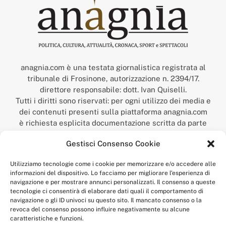
anagnia.com è una testata giornalistica registrata al
tribunale di Frosinone, autorizzazione n. 2394/17.
direttore responsabile: dott. Ivan Quiselli.
Tutti i diritti sono riservati: per ogni utilizzo dei media e
dei contenuti presenti sulla piattaforma anagnia.com
è richiesta esplicita documentazione scritta da parte
della redazione.
Gestisci Consenso Cookie
“Anagnia” è un marchio registrato presso l’Ufficio Italiano
Brevetti e Marchi del Ministero dello Sviluppo
Utilizziamo tecnologie come i cookie per memorizzare e/o accedere alle
Economico,
informazioni del dispositivo. Lo facciamo per migliorare l'esperienza di
num. registrazione: 302017000014044 del 9 febbraio 2017.
navigazione e per mostrare annunci personalizzati. Il consenso a queste
Per contatti:
redazione@anagnia.com
tecnologie ci consentirà di elaborare dati quali il comportamento di
navigazione o gli ID univoci su questo sito. Il mancato consenso o la
revoca del consenso possono influire negativamente su alcune
caratteristiche e funzioni.