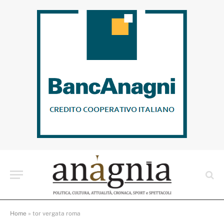
Home
»
tor vergata roma