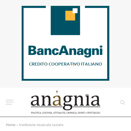
Home
»
tradizione musicale laziale