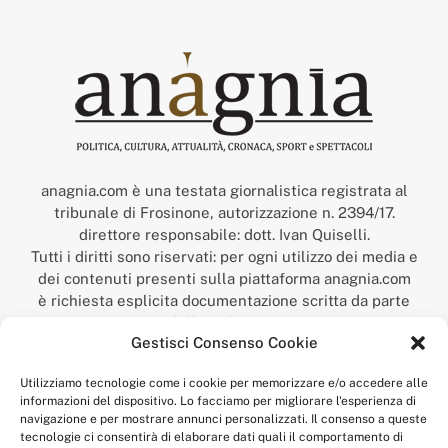
anagnia.com è una testata giornalistica registrata al
tribunale di Frosinone, autorizzazione n. 2394/17.
direttore responsabile: dott. Ivan Quiselli.
Tutti i diritti sono riservati: per ogni utilizzo dei media e
dei contenuti presenti sulla piattaforma anagnia.com
è richiesta esplicita documentazione scritta da parte
della redazione.
Gestisci Consenso Cookie
“Anagnia” è un marchio registrato presso l’Ufficio Italiano
Brevetti e Marchi del Ministero dello Sviluppo
Utilizziamo tecnologie come i cookie per memorizzare e/o accedere alle
Economico,
informazioni del dispositivo. Lo facciamo per migliorare l'esperienza di
num. registrazione: 302017000014044 del 9 febbraio 2017.
navigazione e per mostrare annunci personalizzati. Il consenso a queste
Per contatti:
redazione@anagnia.com
tecnologie ci consentirà di elaborare dati quali il comportamento di