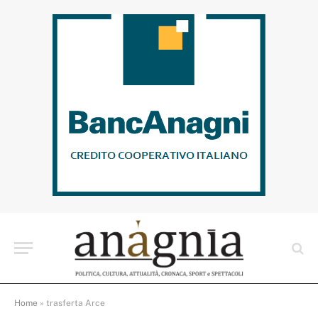
Home
»
trasferta Arce