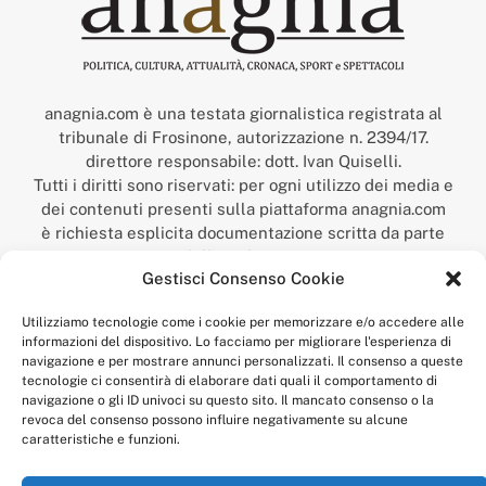
anagnia.com è una testata giornalistica registrata al
tribunale di Frosinone, autorizzazione n. 2394/17.
direttore responsabile: dott. Ivan Quiselli.
Tutti i diritti sono riservati: per ogni utilizzo dei media e
dei contenuti presenti sulla piattaforma anagnia.com
è richiesta esplicita documentazione scritta da parte
della redazione.
Gestisci Consenso Cookie
“Anagnia” è un marchio registrato presso l’Ufficio Italiano
Brevetti e Marchi del Ministero dello Sviluppo
Utilizziamo tecnologie come i cookie per memorizzare e/o accedere alle
Economico,
informazioni del dispositivo. Lo facciamo per migliorare l'esperienza di
num. registrazione: 302017000014044 del 9 febbraio 2017.
navigazione e per mostrare annunci personalizzati. Il consenso a queste
Per contatti:
redazione@anagnia.com
tecnologie ci consentirà di elaborare dati quali il comportamento di
navigazione o gli ID univoci su questo sito. Il mancato consenso o la
revoca del consenso possono influire negativamente su alcune
caratteristiche e funzioni.