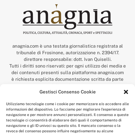
anagnia.com è una testata giornalistica registrata al
tribunale di Frosinone, autorizzazione n. 2394/17.
direttore responsabile: dott. Ivan Quiselli.
Tutti i diritti sono riservati: per ogni utilizzo dei media e
dei contenuti presenti sulla piattaforma anagnia.com
è richiesta esplicita documentazione scritta da parte
della redazione.
Gestisci Consenso Cookie
“Anagnia” è un marchio registrato presso l’Ufficio Italiano
Brevetti e Marchi del Ministero dello Sviluppo
Utilizziamo tecnologie come i cookie per memorizzare e/o accedere alle
Economico,
informazioni del dispositivo. Lo facciamo per migliorare l'esperienza di
num. registrazione: 302017000014044 del 9 febbraio 2017.
navigazione e per mostrare annunci personalizzati. Il consenso a queste
Per contatti:
redazione@anagnia.com
tecnologie ci consentirà di elaborare dati quali il comportamento di
navigazione o gli ID univoci su questo sito. Il mancato consenso o la
revoca del consenso possono influire negativamente su alcune