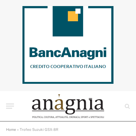
Home
»
Trofeo Suzuki GSX-8R