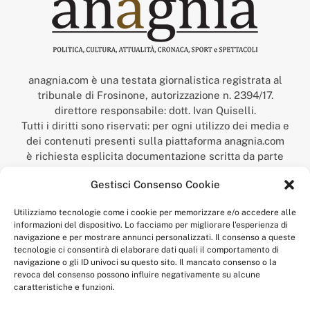
anagnia.com è una testata giornalistica registrata al
tribunale di Frosinone, autorizzazione n. 2394/17.
direttore responsabile: dott. Ivan Quiselli.
Tutti i diritti sono riservati: per ogni utilizzo dei media e
dei contenuti presenti sulla piattaforma anagnia.com
è richiesta esplicita documentazione scritta da parte
della redazione.
Gestisci Consenso Cookie
“Anagnia” è un marchio registrato presso l’Ufficio Italiano
Brevetti e Marchi del Ministero dello Sviluppo
Utilizziamo tecnologie come i cookie per memorizzare e/o accedere alle
Economico,
informazioni del dispositivo. Lo facciamo per migliorare l'esperienza di
num. registrazione: 302017000014044 del 9 febbraio 2017.
navigazione e per mostrare annunci personalizzati. Il consenso a queste
Per contatti:
redazione@anagnia.com
tecnologie ci consentirà di elaborare dati quali il comportamento di
navigazione o gli ID univoci su questo sito. Il mancato consenso o la
revoca del consenso possono influire negativamente su alcune
caratteristiche e funzioni.