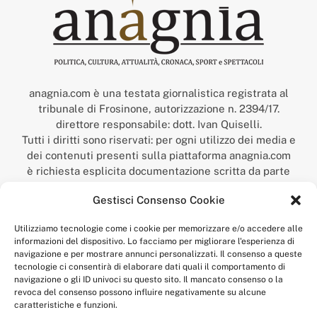
anagnia.com è una testata giornalistica registrata al
tribunale di Frosinone, autorizzazione n. 2394/17.
direttore responsabile: dott. Ivan Quiselli.
Tutti i diritti sono riservati: per ogni utilizzo dei media e
dei contenuti presenti sulla piattaforma anagnia.com
è richiesta esplicita documentazione scritta da parte
della redazione.
Gestisci Consenso Cookie
“Anagnia” è un marchio registrato presso l’Ufficio Italiano
Brevetti e Marchi del Ministero dello Sviluppo
Utilizziamo tecnologie come i cookie per memorizzare e/o accedere alle
Economico,
informazioni del dispositivo. Lo facciamo per migliorare l'esperienza di
num. registrazione: 302017000014044 del 9 febbraio 2017.
navigazione e per mostrare annunci personalizzati. Il consenso a queste
Per contatti:
redazione@anagnia.com
tecnologie ci consentirà di elaborare dati quali il comportamento di
navigazione o gli ID univoci su questo sito. Il mancato consenso o la
revoca del consenso possono influire negativamente su alcune
caratteristiche e funzioni.