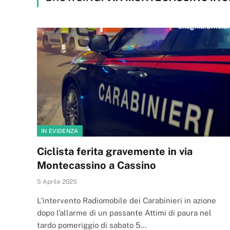
IN EVIDENZA
Ciclista ferita gravemente in via
Montecassino a Cassino
5 Aprile 2025
L’intervento Radiomobile dei Carabinieri in azione
dopo l’allarme di un passante Attimi di paura nel
tardo pomeriggio di sabato 5…