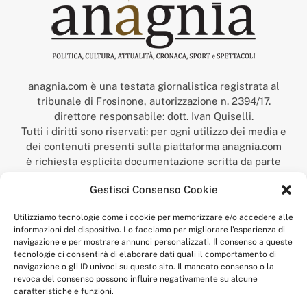
anagnia.com è una testata giornalistica registrata al
tribunale di Frosinone, autorizzazione n. 2394/17.
direttore responsabile: dott. Ivan Quiselli.
Tutti i diritti sono riservati: per ogni utilizzo dei media e
dei contenuti presenti sulla piattaforma anagnia.com
è richiesta esplicita documentazione scritta da parte
della redazione.
Gestisci Consenso Cookie
“Anagnia” è un marchio registrato presso l’Ufficio Italiano
Brevetti e Marchi del Ministero dello Sviluppo
Utilizziamo tecnologie come i cookie per memorizzare e/o accedere alle
Economico,
informazioni del dispositivo. Lo facciamo per migliorare l'esperienza di
num. registrazione: 302017000014044 del 9 febbraio 2017.
navigazione e per mostrare annunci personalizzati. Il consenso a queste
Per contatti:
redazione@anagnia.com
tecnologie ci consentirà di elaborare dati quali il comportamento di
navigazione o gli ID univoci su questo sito. Il mancato consenso o la
revoca del consenso possono influire negativamente su alcune
caratteristiche e funzioni.