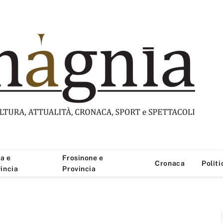
a e
Frosinone e
Cronaca
Politi
incia
Provincia