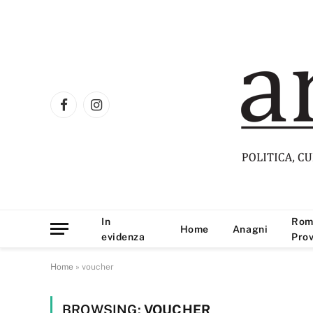
Facebook
Instagram
In
Rom
Home
Anagni
evidenza
Prov
Home
»
voucher
BROWSING:
VOUCHER