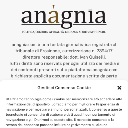
anagnia.com è una testata giornalistica registrata al
tribunale di Frosinone, autorizzazione n. 2394/17.
direttore responsabile: dott. Ivan Quiselli.
Tutti i diritti sono riservati: per ogni utilizzo dei media e
dei contenuti presenti sulla piattaforma anagnia.com
è richiesta esplicita documentazione scritta da parte
della redazione.
Gestisci Consenso Cookie
“Anagnia” è un marchio registrato presso l’Ufficio Italiano
Brevetti e Marchi del Ministero dello Sviluppo
Utilizziamo tecnologie come i cookie per memorizzare e/o accedere alle
Economico,
informazioni del dispositivo. Lo facciamo per migliorare l'esperienza di
num. registrazione: 302017000014044 del 9 febbraio 2017.
navigazione e per mostrare annunci personalizzati. Il consenso a queste
Per contatti:
redazione@anagnia.com
tecnologie ci consentirà di elaborare dati quali il comportamento di
navigazione o gli ID univoci su questo sito. Il mancato consenso o la
revoca del consenso possono influire negativamente su alcune