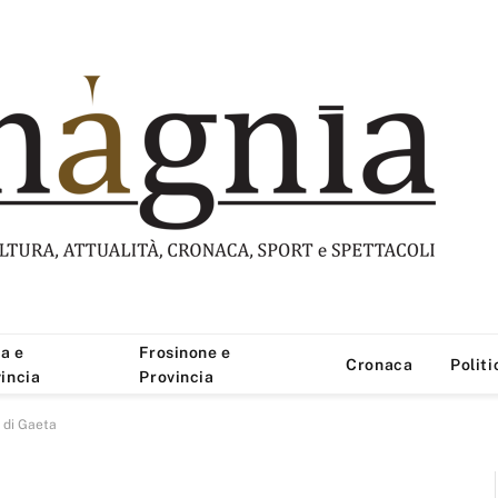
a e
Frosinone e
Cronaca
Politi
incia
Provincia
o di Gaeta