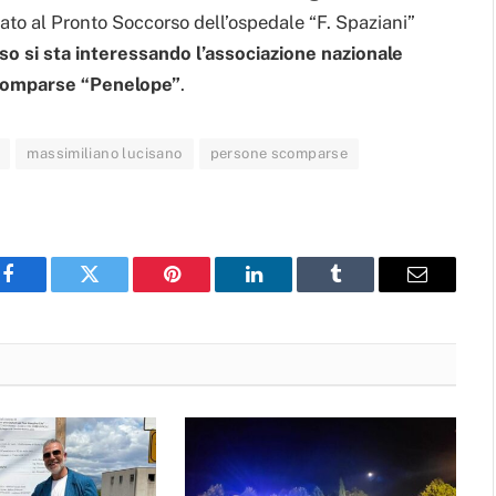
to al Pronto Soccorso dell’ospedale “F. Spaziani”
so si sta interessando l’associazione nazionale
 scomparse “Penelope”
.
massimiliano lucisano
persone scomparse
Facebook
Twitter
Pinterest
LinkedIn
Tumblr
Email