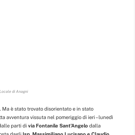
 Locale di Anagni
. Ma è stato trovato disorientato e in stato
tta avventura vissuta nel pomeriggio di ieri – lunedì
alle parti di
via Fontanile Sant’Angelo
dalla
osta dagli
Isp. Massimiliano Lucisano e Claudio