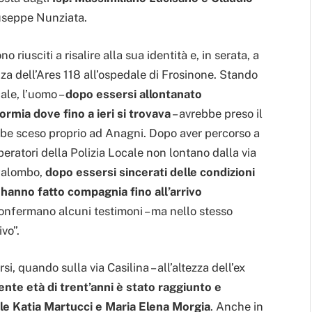
iuseppe Nunziata.
o riusciti a risalire alla sua identità e, in serata, a
a dell’Ares 118 all’ospedale di Frosinone. Stando
ale, l’uomo –
dopo essersi allontanato
rmia dove fino a ieri si trovava
– avrebbe preso il
ebbe sceso proprio ad Anagni. Dopo aver percorso a
operatori della Polizia Locale non lontano dalla via
 Palombo,
dopo essersi sincerati delle condizioni
i hanno fatto compagnia fino all’arrivo
onfermano alcuni testimoni – ma nello stesso
vo”.
rsi, quando sulla via Casilina – all’altezza dell’ex
nte età di trent’anni è stato raggiunto e
ale Katia Martucci e Maria Elena Morgia
. Anche in