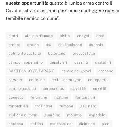
questa opportunità
: questa è l’unica arma contro il
Covid e soltanto insieme possiamo sconfiggere questo
temibile nemico comune”.
alatri
alessio d'amato
alvito
anagni
arce
arnara
arpino
asl
asl frosinone
ausonia
belmonte castello
bollettino
broccostella
campoli appennino
casalvieri
cassino
castelliri
CASTELNUOVO PARANO
castro dei volsci
ceccano
cervaro
colfelice
colle san magno
collepardo
coreno ausonio
coronavirus
covid 19
covid19
decesso
ferentino
filettino
fontana liri
fontechiari
frosinone
fumone
gallinaro
giuliano di roma
guarcino
malattia
ospedale
pastena
patrica
pescosolido
picinisco
pico