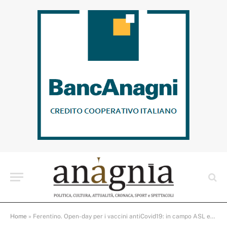
Home
»
Ferentino. Open-day per i vaccini antiCovid19: in campo ASL ed Esercito Italiano