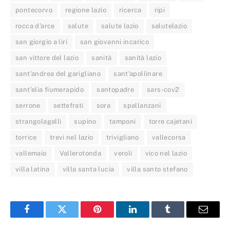
pontecorvo
regione lazio
ricerca
ripi
rocca d'arce
salute
salute lazio
salutelazio
san giorgio a liri
san giovanni incarico
san vittore del lazio
sanità
sanità lazio
sant'andrea del garigliano
sant'apollinare
sant'elia fiumerapido
santopadre
sars-cov2
serrone
settefrati
sora
spallanzani
strangolagalli
supino
tamponi
torre cajetani
torrice
trevi nel lazio
trivigliano
vallecorsa
vallemaio
Vallerotonda
veroli
vico nel lazio
villa latina
villa santa lucia
villa santo stefano
Facebook
Twitter
Pinterest
LinkedIn
Tumblr
Email