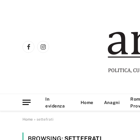
Facebook
Instagram
In
Rom
Home
Anagni
evidenza
Prov
Home
»
settefrati
BROWSING:
SETTEFRATI