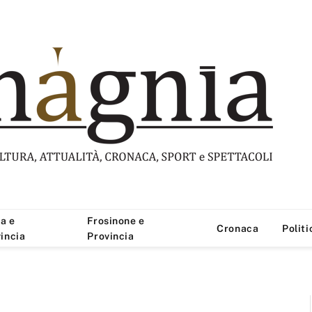
a e
Frosinone e
Cronaca
Politi
incia
Provincia