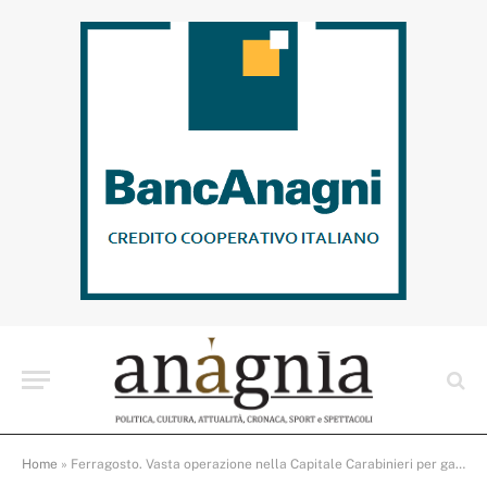
Home
»
Ferragosto. Vasta operazione nella Capitale Carabinieri per garantire la sicurezza di cittadini e turisti