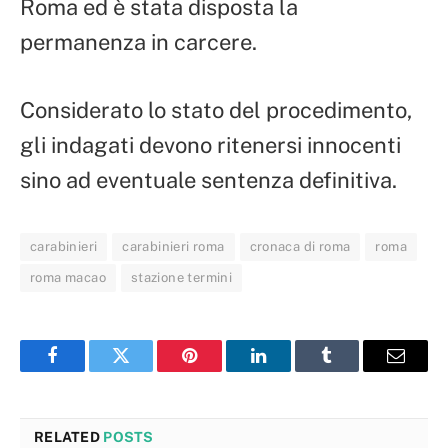
Roma ed è stata disposta la
permanenza in carcere.
Considerato lo stato del procedimento,
gli indagati devono ritenersi innocenti
sino ad eventuale sentenza definitiva.
carabinieri
carabinieri roma
cronaca di roma
roma
roma macao
stazione termini
Facebook
Twitter
Pinterest
LinkedIn
Tumblr
Email
RELATED
POSTS