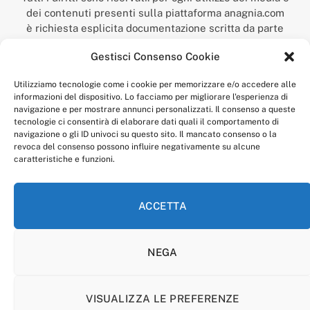
dei contenuti presenti sulla piattaforma anagnia.com
è richiesta esplicita documentazione scritta da parte
della redazione.
Gestisci Consenso Cookie
“Anagnia” è un marchio registrato presso l’Ufficio Italiano
Brevetti e Marchi del Ministero dello Sviluppo
Utilizziamo tecnologie come i cookie per memorizzare e/o accedere alle
Economico,
informazioni del dispositivo. Lo facciamo per migliorare l'esperienza di
num. registrazione: 302017000014044 del 9 febbraio 2017.
navigazione e per mostrare annunci personalizzati. Il consenso a queste
Per contatti:
redazione@anagnia.com
tecnologie ci consentirà di elaborare dati quali il comportamento di
navigazione o gli ID univoci su questo sito. Il mancato consenso o la
revoca del consenso possono influire negativamente su alcune
caratteristiche e funzioni.
ACCETTA
Facebook
Instagram
NEGA
PRIVACY POLICY
COOKIE POLICY
LINEA EDITORIALE
CODICE ETICO DI CONDOTTA
VISUALIZZA LE PREFERENZE