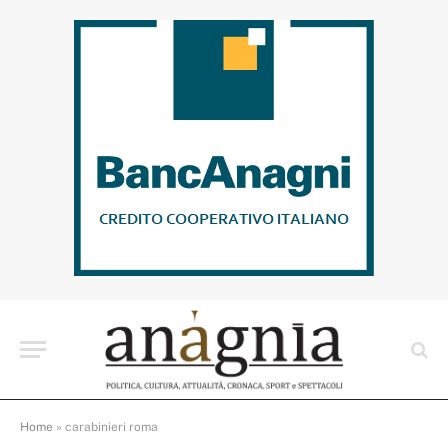
Home
»
carabinieri roma