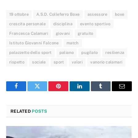
19 ottobre
A.S.D. Colleferro Boxe
assessore
boxe
crescita personale
disciplina
evento sportivo
Francesca Calamari
giovani
gratuito
Istituto Giovanni Falcone
match
palazzetto dello sport
paliano
pugilato
resilienza
rispetto
sociale
sport
valori
vanorio calamari
Facebook
Twitter
Pinterest
LinkedIn
Tumblr
Email
RELATED
POSTS