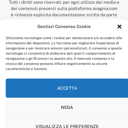
Tutti i diritti sono riservati: per ogni utilizzo dei media e
dei contenuti presenti sulla piattaforma anagnia.com
è richiesta esplicita documentazione scritta da parte
della redazione.
Gestisci Consenso Cookie
“Anagnia” è un marchio registrato presso l’Ufficio Italiano
Brevetti e Marchi del Ministero dello Sviluppo
Utilizziamo tecnologie come i cookie per memorizzare e/o accedere alle
Economico,
informazioni del dispositivo. Lo facciamo per migliorare l'esperienza di
num. registrazione: 302017000014044 del 9 febbraio 2017.
navigazione e per mostrare annunci personalizzati. Il consenso a queste
Per contatti:
redazione@anagnia.com
tecnologie ci consentirà di elaborare dati quali il comportamento di
navigazione o gli ID univoci su questo sito. Il mancato consenso o la
revoca del consenso possono influire negativamente su alcune
caratteristiche e funzioni.
ACCETTA
Facebook
Instagram
NEGA
PRIVACY POLICY
COOKIE POLICY
LINEA EDITORIALE
CODICE ETICO DI CONDOTTA
VISUALIZZA LE PREFERENZE