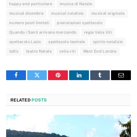
happy end particolare
musica di Natale
musical dicembre
musical natalizio
musical originale
numero posti limitati
prenotazioni spettacolo
Quando i Santi arrivano marciando
regia Velia Viti
spettacolo Lazio
spettacolo teatrale
spirito natalizio
tab's
teatro Natale
velia viti
West End Londra
Facebook
Twitter
Pinterest
LinkedIn
Tumblr
Email
RELATED
POSTS