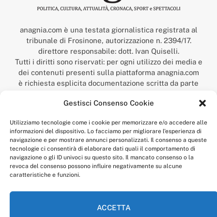
anagnia.com è una testata giornalistica registrata al
tribunale di Frosinone, autorizzazione n. 2394/17.
direttore responsabile: dott. Ivan Quiselli.
Tutti i diritti sono riservati: per ogni utilizzo dei media e
dei contenuti presenti sulla piattaforma anagnia.com
è richiesta esplicita documentazione scritta da parte
della redazione.
Gestisci Consenso Cookie
“Anagnia” è un marchio registrato presso l’Ufficio Italiano
Brevetti e Marchi del Ministero dello Sviluppo
Utilizziamo tecnologie come i cookie per memorizzare e/o accedere alle
Economico,
informazioni del dispositivo. Lo facciamo per migliorare l'esperienza di
num. registrazione: 302017000014044 del 9 febbraio 2017.
navigazione e per mostrare annunci personalizzati. Il consenso a queste
Per contatti:
redazione@anagnia.com
tecnologie ci consentirà di elaborare dati quali il comportamento di
navigazione o gli ID univoci su questo sito. Il mancato consenso o la
revoca del consenso possono influire negativamente su alcune
caratteristiche e funzioni.
ACCETTA