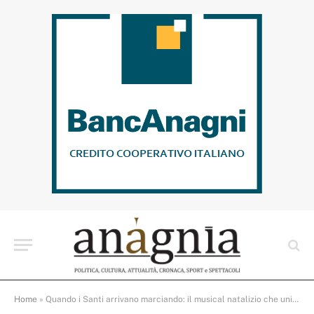
Home
»
Quando i Santi arrivano marciando: il musical natalizio che unisce musica, emozioni e beneficenza