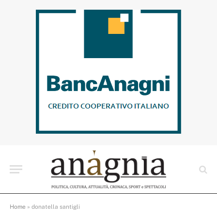
Home
»
donatella santigli