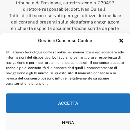
tribunale di Frosinone, autorizzazione n. 2394/17.
direttore responsabile: dott. Ivan Quiselli.
Tutti i diritti sono riservati: per ogni utilizzo dei media e
dei contenuti presenti sulla piattaforma anagnia.com
è richiesta esplicita documentazione scritta da parte
della redazione.
Gestisci Consenso Cookie
“Anagnia” è un marchio registrato presso l’Ufficio Italiano
Brevetti e Marchi del Ministero dello Sviluppo
Utilizziamo tecnologie come i cookie per memorizzare e/o accedere alle
Economico,
informazioni del dispositivo. Lo facciamo per migliorare l'esperienza di
num. registrazione: 302017000014044 del 9 febbraio 2017.
navigazione e per mostrare annunci personalizzati. Il consenso a queste
Per contatti:
redazione@anagnia.com
tecnologie ci consentirà di elaborare dati quali il comportamento di
navigazione o gli ID univoci su questo sito. Il mancato consenso o la
revoca del consenso possono influire negativamente su alcune
caratteristiche e funzioni.
ACCETTA
Facebook
Instagram
NEGA
PRIVACY POLICY
COOKIE POLICY
LINEA EDITORIALE