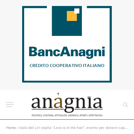
Home
»
Isola del Liri ospita “Love is in the hair”, evento per donare capelli ai pazienti oncologici e sostenere la Banca dei Capelli