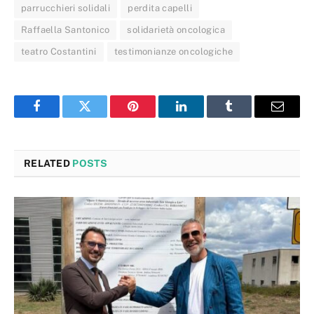
parrucchieri solidali
perdita capelli
Raffaella Santonico
solidarietà oncologica
teatro Costantini
testimonianze oncologiche
Facebook
Twitter
Pinterest
LinkedIn
Tumblr
Email
RELATED
POSTS