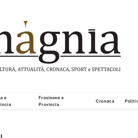
a e
Frosinone e
Cronaca
Politi
incia
Provincia
I