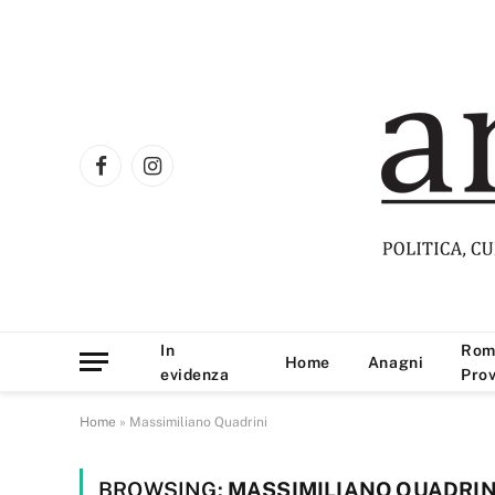
Facebook
Instagram
In
Rom
Home
Anagni
evidenza
Prov
Home
»
Massimiliano Quadrini
BROWSING:
MASSIMILIANO QUADRIN