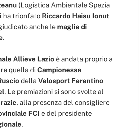
teanu
(Logistica Ambientale Spezia
i
ha trionfato
Riccardo Haisu Ionut
ggiudicato anche le
maglie di
e
.
ale Allieve Lazio
è andata proprio a
re quella di
Campionessa
Ruscio
della
Velosport Ferentino
el
. Le premiazioni si sono svolte al
razie
, alla presenza del consigliere
vinciale FCI
e del presidente
ionale
.