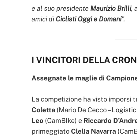
e al suo presidente
Maurizio Brilli
, 
amici di
Ciclisti Oggi e Domani
”.
I VINCITORI DELLA CR
Assegnate le maglie di Campione
La competizione ha visto imporsi t
Coletta
(Mario De Cecco – Logisti
Leo
(CamB!ke) e
Riccardo D’Andr
primeggiato
Clelia Navarra
(CamB!