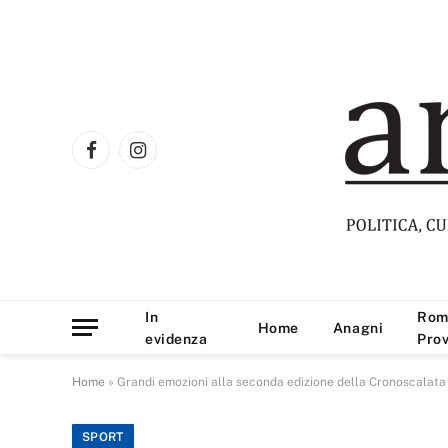
Facebook
Instagram
In
Rom
Home
Anagni
evidenza
Prov
Home
»
Grandi emozioni alla seconda edizione della Cronoscalata “C
SPORT