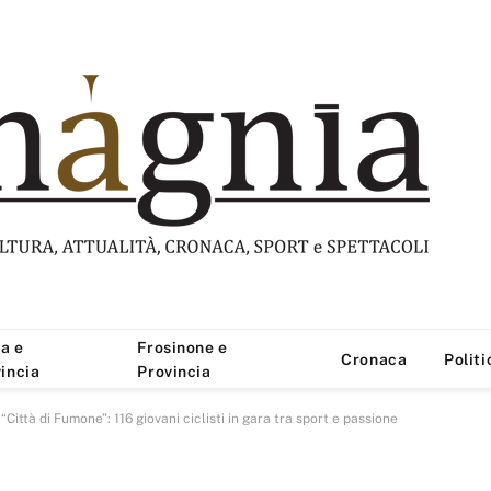
a e
Frosinone e
Cronaca
Politi
incia
Provincia
ittà di Fumone”: 116 giovani ciclisti in gara tra sport e passione