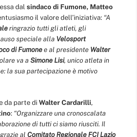
ressa dal
sindaco di Fumone, Matteo
ntusiasmo il valore dell’iniziativa:
“A
ale
ringrazio tutti gli atleti, gli
lauso speciale alla
Velosport
oco di Fumone
e al presidente
Walter
colare va a
Simone Lisi
, unico atleta in
e: la sua partecipazione è motivo
e da parte di
Walter Cardarilli
,
tino
:
“Organizzare una cronoscalata
razione di tutti ci siamo riusciti. Il
 grazie al
Comitato Regionale FCI Lazio