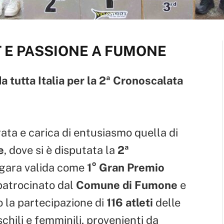
T E PASSIONE A FUMONE
da tutta Italia per la 2ª Cronoscalata
rata e carica di entusiasmo quella di
e
, dove si è disputata la
2ª
 gara valida come
1° Gran Premio
 patrocinato dal
Comune di Fumone
e
to la partecipazione di
116 atleti
delle
schili e femminili, provenienti da