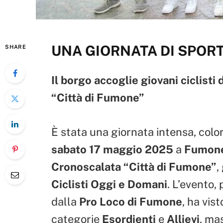
UNA GIORNATA DI SPOR
SHARE
Il borgo accoglie giovani ciclisti 
“Città di Fumone”
È stata una giornata intensa, colo
sabato 17 maggio 2025
a
Fumon
Cronoscalata “Città di Fumone”
,
Ciclisti Oggi e Domani
. L’evento,
dalla
Pro Loco di Fumone
, ha vis
categorie
Esordienti
e
Allievi
, ma